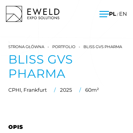
Skip
EWELD – stoiska targowe, budowa stoisk targowych
PL
EN
/
to
Menu
content
STRONA GŁÓWNA
-
PORTFOLIO
-
BLISS GVS PHARMA
BLISS GVS
PHARMA
CPHI, Frankfurt
/
2025
/
60m²
OPIS