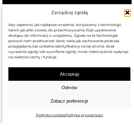
STOISKA TARGOWE W KOLONII
Zarządzaj zgodą
STOISKA TARGOWE W DÜSSELDORFIE
Aby zapewnić jak najlepsze wrażenia, korzystamy z technologii,
takich jak pliki cookie, do przechowywania i/lub uzyskiwania
dostępu do informacji o urządzeniu. Zgoda na te technologie
pozwoli nam przetwarzać dane, takie jak zachowanie podczas
przeglądania lub unikalne identyfikatory na tej stronie. Brak
wyrażenia zgody lub wycofanie zgody może niekorzystnie wpłynąć
STOISKA TARGOWE W LONDYNIE
na niektóre cechy i funkcje.
STOISKA TARGOWE W LYONIE
Akceptuję
STOISKA TARGOWE W PARYŻU
Odmów
STOISKA TARGOWE W CANNES
Zobacz preferencje
STOISKA TARGOWE W MARSYLII
Polityka cookies
Polityka prywatności