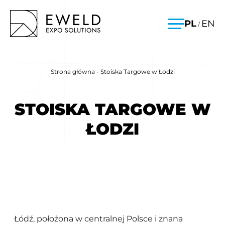
Skip
EWELD – stoiska targowe, budowa stoisk targowych
PL
EN
/
to
Menu
content
Strona główna
-
Stoiska Targowe w Łodzi
STOISKA TARGOWE W
ŁODZI
Łódź, położona w centralnej Polsce i znana