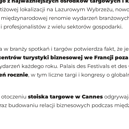
go z najważniejszych ośrodków targowych i
estiżowej lokalizacji na Lazurowym Wybrzeżu, now
raz międzynarodowej renomie wydarzeń branżowyc
 profesjonalistów z wielu sektorów gospodarki.
a w branży spotkań i targów potwierdza fakt, że j
centrów turystyki biznesowej we Francji poz
ydarzeń każdego roku. Palais des Festivals et des
eń rocznie
, w tym liczne targi i kongresy o glob
 otoczeniu
stoiska targowe w Cannes
odgrywają
oraz budowaniu relacji biznesowych podczas mi