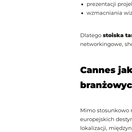
prezentacji proj
wzmacniania wi
Dlatego
stoiska t
networkingowe, sho
Cannes ja
branżowy
Mimo stosunkowo ni
europejskich desty
lokalizacji, międz