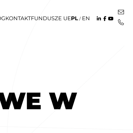
OG
KONTAKT
FUNDUSZE UE
PL
EN
/
OWE W