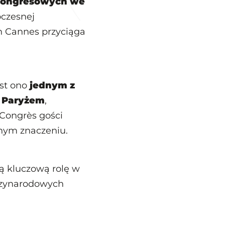
 kongresowych we
oczesnej
h Cannes przyciąga
est ono
jednym z
a Paryżem
,
 Congrès gości
alnym znaczeniu.
 kluczową rolę w
ędzynarodowych