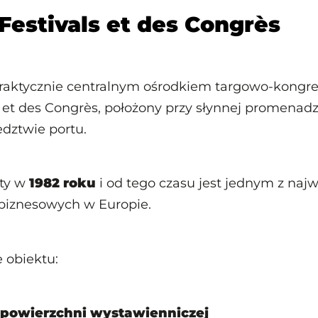
 Festivals et des Congrès
praktycznie centralnym ośrodkiem targowo-kongr
s et des Congrès, położony przy słynnej promenadz
dztwie portu.
rty w
1982 roku
i od tego czasu jest jednym z naj
biznesowych w Europie.
 obiektu:
 powierzchni wystawienniczej