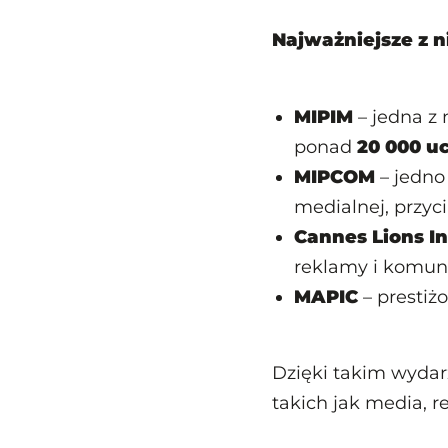
Najważniejsze z ni
MIPIM
– jedna z
ponad
20 000 u
MIPCOM
– jedno 
medialnej, przyc
Cannes Lions In
reklamy i komun
MAPIC
– prestiż
Dzięki takim wydar
takich jak media, 