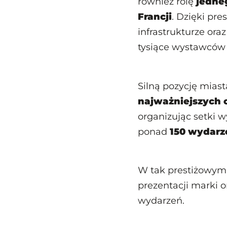
również rolę
jedne
Francji
. Dzięki pr
infrastrukturze o
tysiące wystawców i
Silną pozycję miast
najważniejszych 
organizując setki w
ponad
150 wydarz
W tak prestiżowym
prezentacji marki 
wydarzeń.