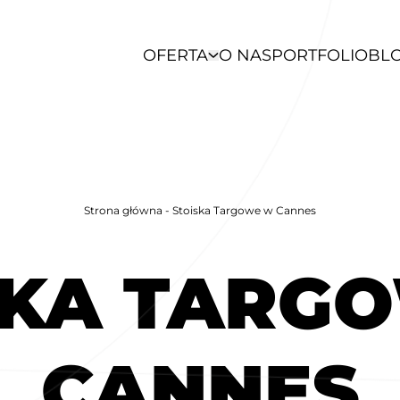
OFERTA
O NAS
PORTFOLIO
BL
Strona główna
-
Stoiska Targowe w Cannes
SKA TARG
CANNES