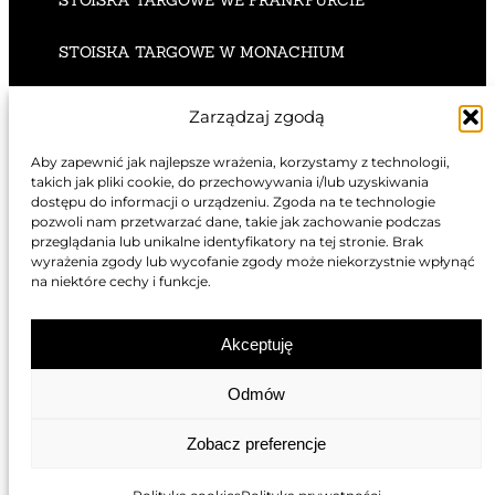
STOISKA TARGOWE WE FRANKFURCIE
STOISKA TARGOWE W MONACHIUM
STOISKA TARGOWE W KOLONII
Zarządzaj zgodą
STOISKA TARGOWE W DÜSSELDORFIE
Aby zapewnić jak najlepsze wrażenia, korzystamy z technologii,
takich jak pliki cookie, do przechowywania i/lub uzyskiwania
dostępu do informacji o urządzeniu. Zgoda na te technologie
pozwoli nam przetwarzać dane, takie jak zachowanie podczas
przeglądania lub unikalne identyfikatory na tej stronie. Brak
wyrażenia zgody lub wycofanie zgody może niekorzystnie wpłynąć
STOISKA TARGOWE W LONDYNIE
na niektóre cechy i funkcje.
STOISKA TARGOWE W LYONIE
Akceptuję
STOISKA TARGOWE W PARYŻU
Odmów
STOISKA TARGOWE W CANNES
Zobacz preferencje
STOISKA TARGOWE W MARSYLII