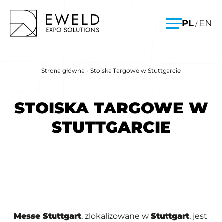
Skip
EWELD – stoiska targowe, budowa stoisk targowych
PL
EN
/
to
Menu
content
Strona główna
-
Stoiska Targowe w Stuttgarcie
STOISKA TARGOWE W
STUTTGARCIE
Messe Stuttgart
, zlokalizowane w
Stuttgart
, jest