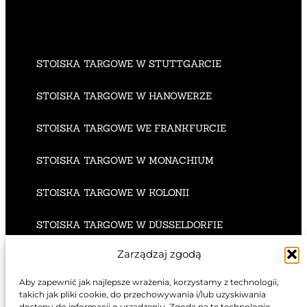
STOISKA TARGOWE W STUTTGARCIE
STOISKA TARGOWE W HANOWERZE
STOISKA TARGOWE WE FRANKFURCIE
STOISKA TARGOWE W MONACHIUM
STOISKA TARGOWE W KOLONII
STOISKA TARGOWE W DÜSSELDORFIE
Zarządzaj zgodą
Aby zapewnić jak najlepsze wrażenia, korzystamy z technologii,
takich jak pliki cookie, do przechowywania i/lub uzyskiwania
STOISKA TARGOWE W LONDYNIE
dostępu do informacji o urządzeniu. Zgoda na te technologie