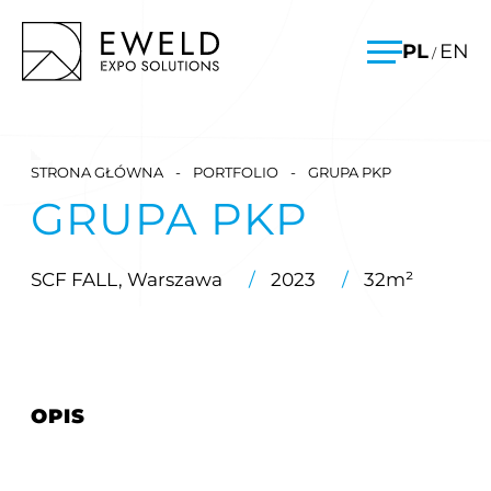
Skip
EWELD – stoiska targowe, budowa stoisk targowych
PL
EN
/
to
Menu
content
STRONA GŁÓWNA
-
PORTFOLIO
-
GRUPA PKP
GRUPA PKP
SCF FALL, Warszawa
/
2023
/
32m²
OPIS