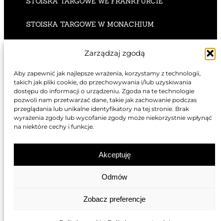
STOISKA TARGOWE WE FRANKFURCIE
STOISKA TARGOWE W MONACHIUM
STOISKA TARGOWE W KOLONII
Zarządzaj zgodą
STOISKA TARGOWE W DÜSSELDORFIE
Aby zapewnić jak najlepsze wrażenia, korzystamy z technologii,
takich jak pliki cookie, do przechowywania i/lub uzyskiwania
dostępu do informacji o urządzeniu. Zgoda na te technologie
pozwoli nam przetwarzać dane, takie jak zachowanie podczas
przeglądania lub unikalne identyfikatory na tej stronie. Brak
wyrażenia zgody lub wycofanie zgody może niekorzystnie wpłynąć
STOISKA TARGOWE W LONDYNIE
na niektóre cechy i funkcje.
STOISKA TARGOWE W LYONIE
Akceptuję
STOISKA TARGOWE W PARYŻU
Odmów
STOISKA TARGOWE W CANNES
Zobacz preferencje
STOISKA TARGOWE W MARSYLII